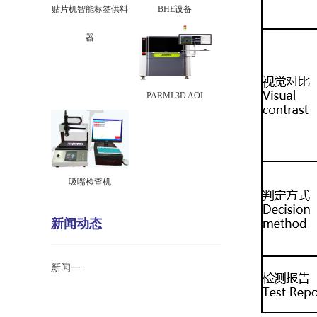
贴片机智能标签供料
BHE设备
器
PARMI 3D AOI
吸嘴检查机
新闻动态
新闻一