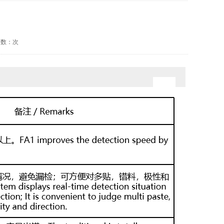
次数：
次