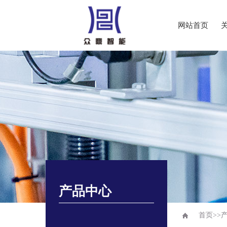
网站首页
HOME
产品中心
首页
>>