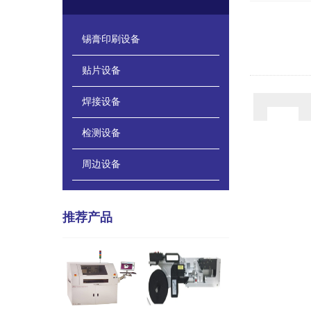
锡膏印刷设备
贴片设备
焊接设备
检测设备
周边设备
推荐产品