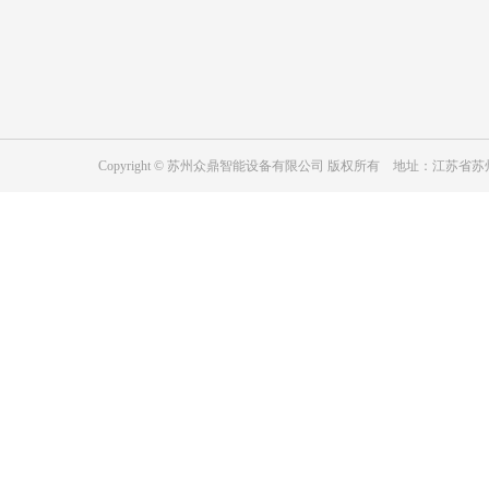
Copyright © 苏州众鼎智能设备有限公司 版权所有 地址：江苏